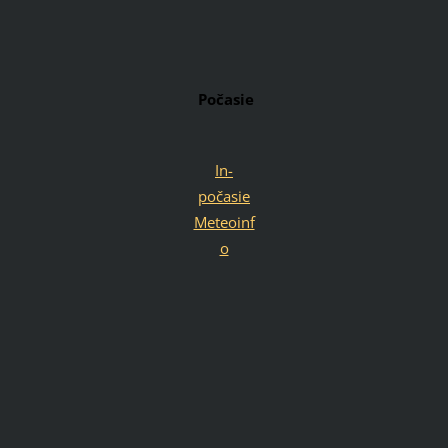
Počasie
In-
počasie
Meteoinf
o