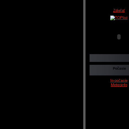
Zdieľať
Počasie
In-počasie
Meteoinfo