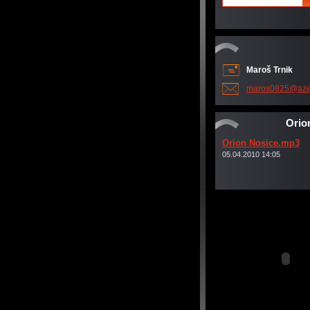
Maroš Trnik
maros082
5@aze
Orio
Orion Nosice.mp3
05.04.2010 14:05