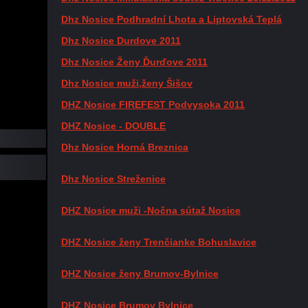
Dhz Nosice Podhradní Lhota a Liptovská Teplá
Dhz Nosice Durdove 2011
Dhz Nosice Ženy Ďurďove 2011
Dhz Nosice muži,ženy Šišov
DHZ Nosice FIREFEST Podvysoka 2011
DHZ Nosice - DOUBLE
Dhz Nosice Horná Breznica
Dhz Nosice Streženice
DHZ Nosice muži -Nočna sútaž Nosice
DHZ Nosice ženy Trenčianke Bohuslavice
DHZ Nosice ženy Brumov-Bylnice
DHZ Nosice Brumov Bylnice