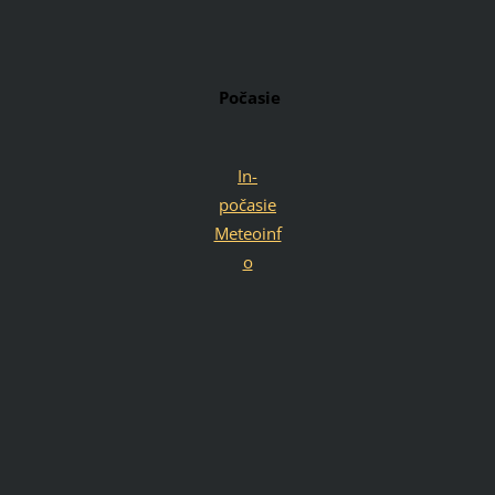
Počasie
In-
počasie
Meteoinf
o