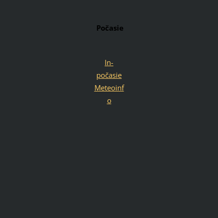
Počasie
In-
počasie
Meteoinf
o