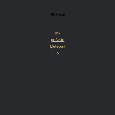
Počasie
In-
počasie
Meteoinf
o