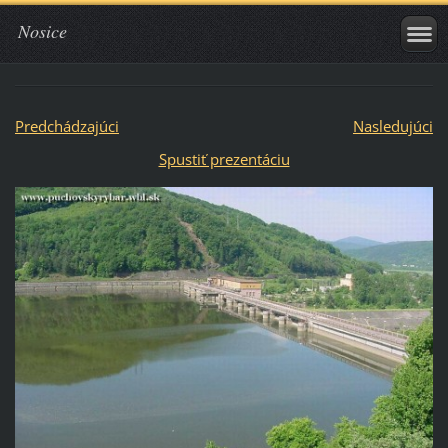
Nosice
Predchádzajúci
Nasledujúci
Spustiť prezentáciu