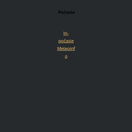
Počasie
In-
počasie
Meteoinf
o