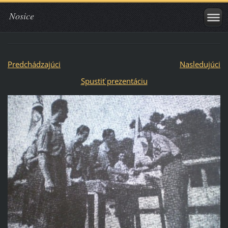
Nosice
Predchádzajúci
Nasledujúci
Spustiť prezentáciu