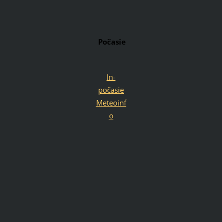
Počasie
In-
počasie
Meteoinf
o