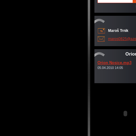
Maroš Trnik
maros082
5@aze
Orio
Orion Nosice.mp3
05.04.2010 14:05