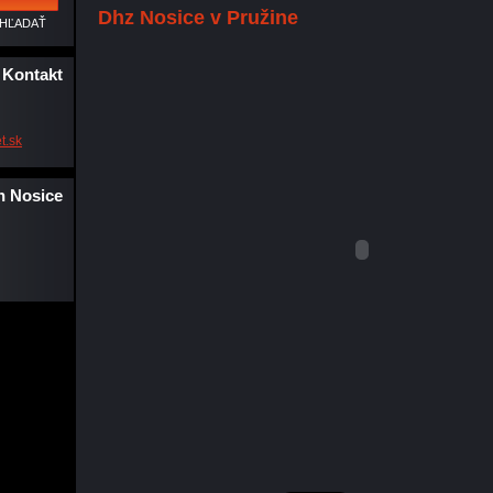
Dhz Nosice v Pružine
Kontakt
t.s
k
n Nosice