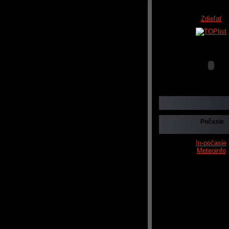
Zdieľať
Počasie
In-počasie
Meteoinfo