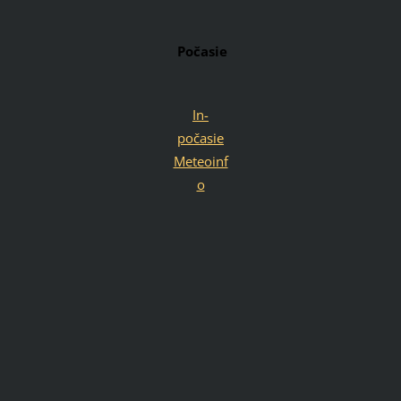
Počasie
In-
počasie
Meteoinf
o