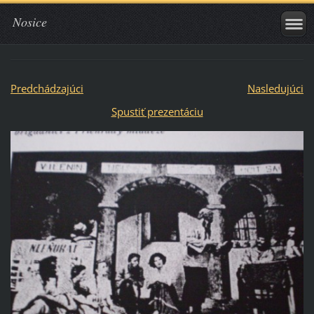
Nosice
Predchádzajúci
Nasledujúci
Spustiť prezentáciu