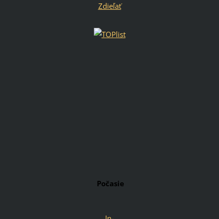
Zdieľať
Počasie
In-