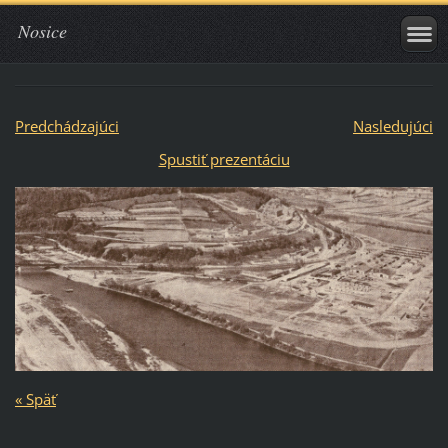
Nosice
Predchádzajúci
Nasledujúci
Spustiť prezentáciu
« Späť