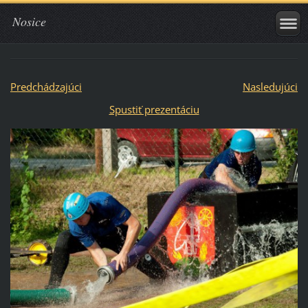
Nosice
Predchádzajúci
Nasledujúci
Spustiť prezentáciu