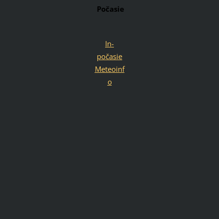
Počasie
In-
počasie
Meteoinf
o